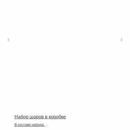
Набор шаров в коробке
В составе набора
5 шаров латекс,персональная коробка с