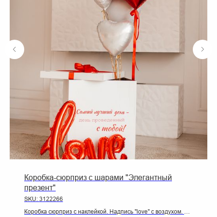
Коробка-сюрприз с шарами "Элегантный
презент"
SKU:
3122266
Коробка сюрприз с наклейкой. Надпись "love" с воздухом. 3