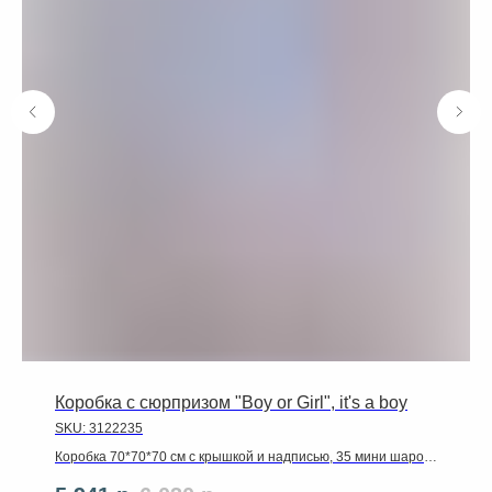
Коробка с сюрпризом "Boy or Girl", it's a boy
SKU:
3122235
Коробка 70*70*70 см с крышкой и надписью, 35 мини шаров
(10 синих, 12 голубых, 13 белых), белый круг 46 см с