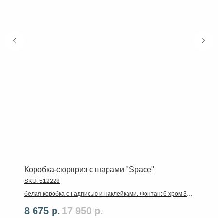
Коробка-сюрприз с шарами "Space"
SKU:
512228
белая коробка с надписью и наклейками. Фонтан: 6 хром 30
см (3 серебро, 3 синих), 3 серебряные звезды 46 см.
8 675
р.
17 950
р.