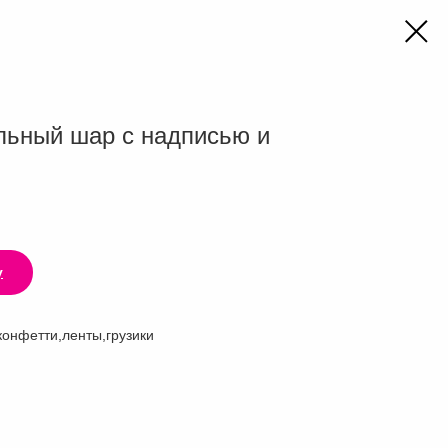
льный шар с надписью и
у
конфетти,ленты,грузики