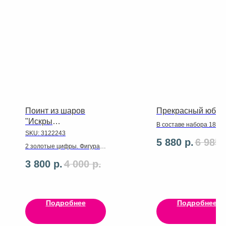
Поинт из шаров
Прекрасный юбил
"Искры
В составе набора 18 ш
шампанского"
SKU:
3122243
латекс,2 фольгированн
5 880
р.
6 985
фигуры 40см, 2 цифры
2 золотые цифры. Фигура
102см,ленты ,грузики
Бутылка шампанского
3 800
р.
4 000
р.
золотая. Разнокалиберная
их латесных хром золото и
белых перламутр в
основании.
Разнокалибернпя из
Подробнее
Подробнее
прозрачных в декоре. Шдм.