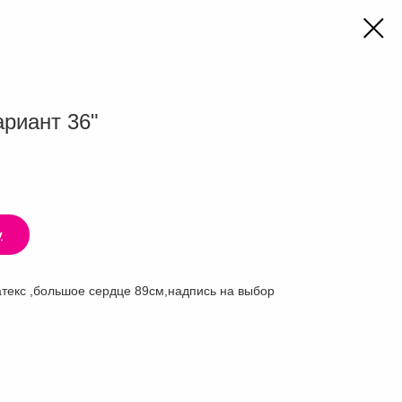
ариант 36"
у
атекс ,большое сердце 89см,надпись на выбор