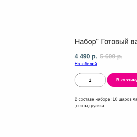
Набор" Готовый в
4 490
р.
5 600
р.
На юбилей
В корзин
В составе набора :10 шаров л
,ленты,грузики