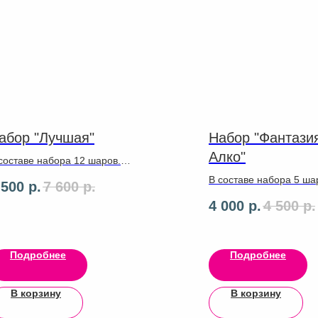
абор "Лучшая"
Набор "Фантази
Алко"
составе набора 12 шаров.
ар 60см с надписью Гигант
В составе набора 5 ша
 500
р.
7 600
р.
енты ,грузики
латекс 30см, Звезда
4 000
р.
4 500
р.
персональная 70см, (
надпись)бутылочка
78см,ленты, грузики
Подробнее
Подробнее
В корзину
В корзину