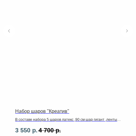
Набор шаров "Креатив"
В составе набора 5 шаров латекс ,90 см шар гигант ,ленты
,грузики.
3 550
р.
4 700
р.