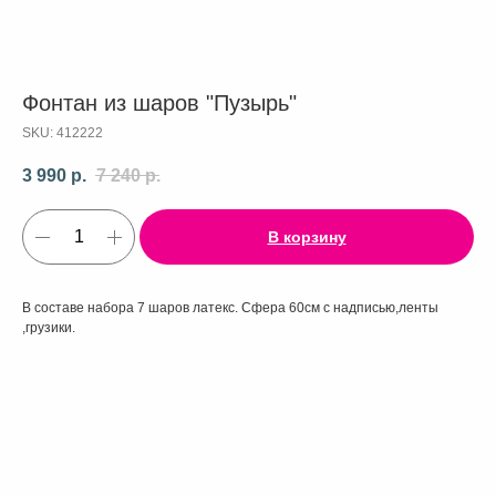
Фонтан из шаров "Пузырь"
SKU:
412222
3 990
р.
7 240
р.
В корзину
В составе набора 7 шаров латекс. Сфера 60см с надписью,ленты
,грузики.