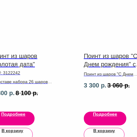
инт из шаров
Поинт из шаров "
олотая дата"
Днем рождения" с
короной
U:
3122242
Поинт из шаров "С Днем
рождения" с короной
оставе набора 26 шаров
3 300
р.
3 060
р.
екс 2 цифры 102 см,ленты
800
р.
8 100
р.
зики
Подробнее
Подробнее
В корзину
В корзину