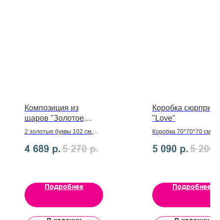
Композиция из
Коробка сюрприз
шаров "Золотое
"Love"
признание"
2 золотые буквы 102 см.
Коробка 70*70*70 см.
Красное сердце 81 см на
Прозрачный шар с 5
4 689
р.
5 270
р.
5 090
р.
5 200
дождике. 25 красных
красными сердцами,
сердец 30 см с воздухом на
наклейкой и 2 маленьки
пол.
красными шара.
Подробнее
Подробнее