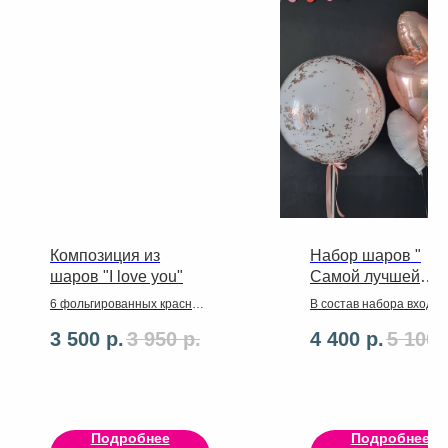
Композиция из
Набор шаров "
шаров "I love you"
Самой лучшей
девушке"
6 фольгированных красных
В состав набора входит 
сердец 46 см,
шаров фольгированных
3 500
р.
3 950
р.
4 400
р.
5 100
фольгированная надпись
сердцем,гигантский БА
Love, красная (надувается
,ленты ,грузики
воздухом)
Подробнее
Подробнее