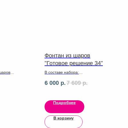
Фонтан из шаров
"Готовое решение 34"
 шаров
В составе набора:
6 000
р.
7 609
р.
Набор можно разделить
пополам или приобрести
отдельно каждую позицию
Подробнее
✔ 4 сердечка фольгированных
✔ 1 Баблс
В корзину
✔ Ленты ,грузики
✔ Латексные шары 18 штук