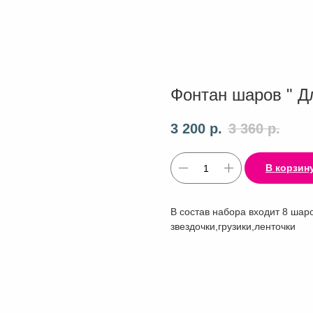
Фонтан шаров " Д
3 200
р.
3 360
р.
В корзин
В состав набора входит 8 шар
звездочки,грузики,ленточки