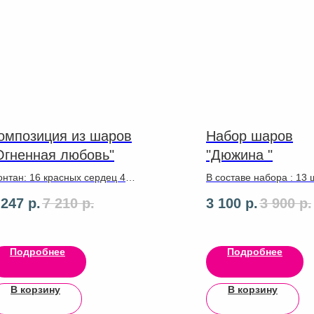
омпозиция из шаров
Набор шаров
Огненная любовь"
"Дюжина "
нтан: 16 красных сердец 46
В составе набора : 13
, красная надпись Love.
,ленты грузики
 247
р.
7 210
р.
3 100
р.
3 900
р.
рное сердце 46 см с
сунком на отдельном
узике. 15 латексных красных
рдец 30 см с воздухом
Подробнее
Подробнее
В корзину
В корзину