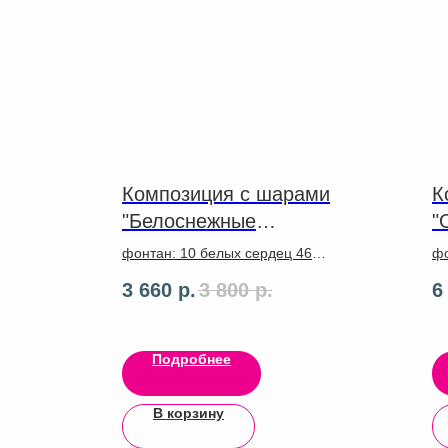
Композиция с шарами
К
"Белоснежные
"
сердца"
фонтан: 10 белых сердец 46
фо
см на золотом дождике
см
3 660
р.
3 800
р.
6
Че
ри
гр
се
Подробнее
В корзину