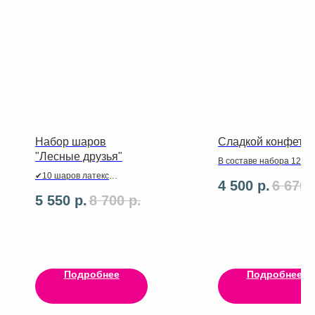
Набор шаров
Сладкой конфетке
"Лесные друзья"
В составе набора 12ша
латекс,5 шаров сердце
✔10 шаров латекс
4 500
р.
6 670
фольга,конфетка 86см,
✔ Баблс ,ленты
5 550
р.
8 700
р.
ленты, грузики.
✔ Фигурки животных на
выбор 3 штуки
✔ Персональная надпись
на шар
Подробнее
Подробнее