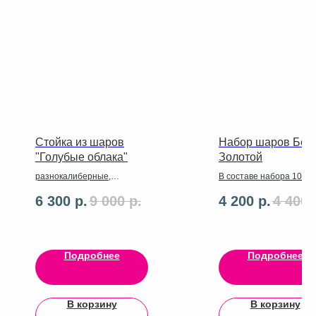
Стойка из шаров
Набор шаров Бело
"Голубые облака"
Золотой
разнокалиберные,
В составе набора 10
большой с надписью.
шаров.Сердце 90
6 300
р.
9 000
р.
4 200
р.
4 400
Игрушечный мишка.
см,надпись на шар(на 
выбор),ленты ,грузики
Подробнее
Подробнее
В корзину
В корзину