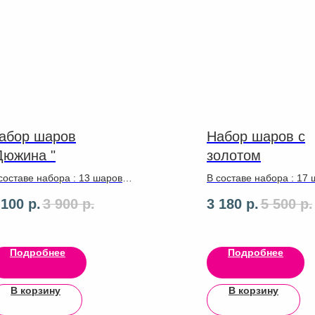
абор шаров
Набор шаров с
Дюжина "
золотом
составе набора : 13 шаров
В составе набора : 17
енты грузики
31см,ленты ,грузики
 100
р.
3 900
р.
3 180
р.
5 500
р.
Подробнее
Подробнее
В корзину
В корзину