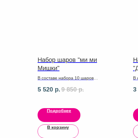
Набор шаров "ми ми
Н
Мишки"
"
В составе набора 10 шаров
В 
латекс , круг ,цифра 102 см, 2
,л
5 520
р.
9 850
р.
3
фигурки героев 90 см.
Подробнее
В корзину