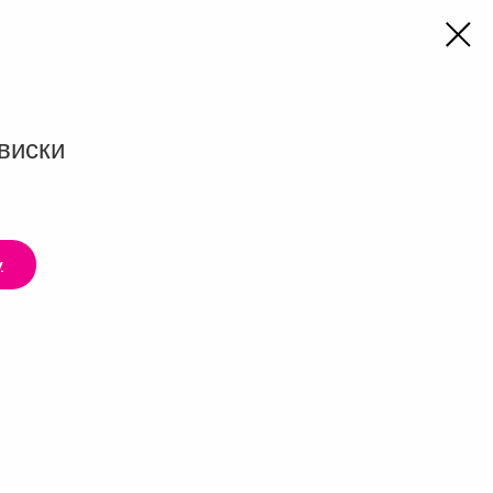
виски
у