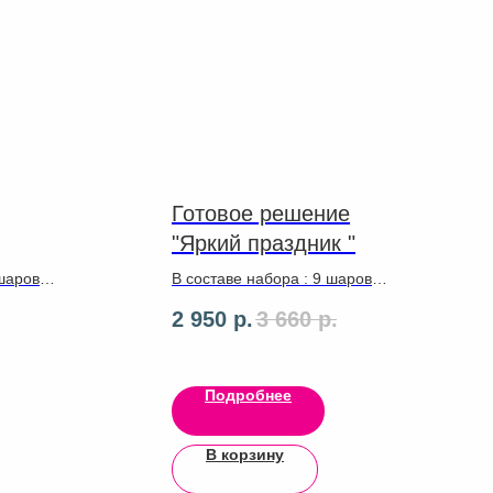
Готовое решение
"Яркий праздник "
 шаров
В составе набора : 9 шаров
латекс, ассорти с рисунком.
2 950
р.
3 660
р.
Цифра 102 см .ленты ,грузик
Подробнее
В корзину