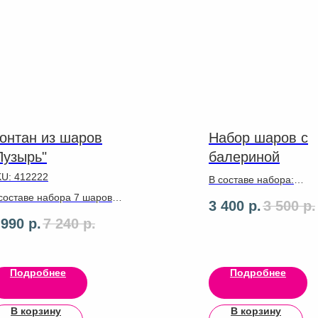
онтан из шаров
Набор шаров с
Пузырь"
балериной
KU:
412222
В составе набора:
✔ Цифра
составе набора 7 шаров
3 400
р.
3 500
р.
✔ Стоика под цифру и
текс. Сфера 60см с
 990
р.
7 240
р.
(разных диаметров)
дписью,ленты ,грузики.
✔Фигурка на Ваш выб
Подробнее
Подробнее
В корзину
В корзину