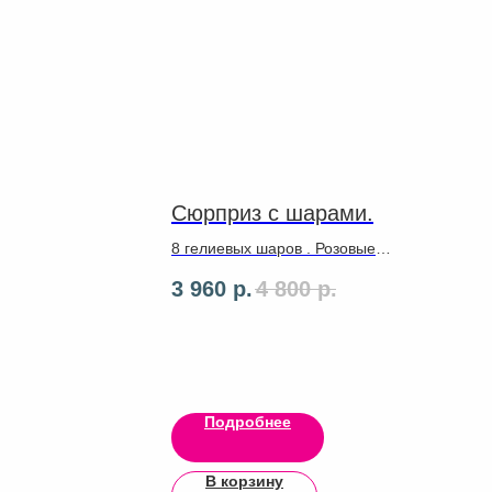
Сюрприз с шарами.
8 гелиевых шаров . Розовые
звездочки 2 штуки 46 см
3 960
р.
4 800
р.
Баблс,персональная
надпись,ленты .Грузики
з шаров
ор
Подробнее
В корзину