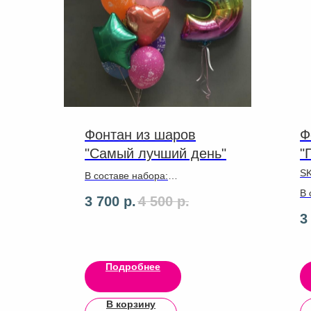
Фонтан из шаров
Ф
"Самый лучший день"
"
S
В составе набора:
✔ 5латексных шаров
В 
3 700
р.
4 500
р.
✔ 2фольгированных шаров
ла
3
✔1 Большая цифра(радуга)
на
✔ Фигурка кошки
Подробнее
В корзину