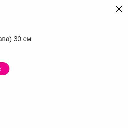
ава) 30 см
у