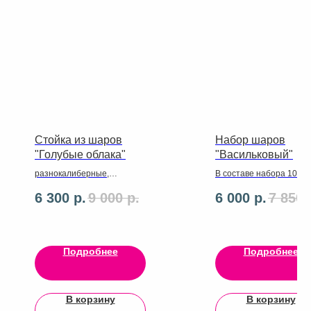
Стойка из шаров
Набор шаров
"Голубые облака"
"Васильковый"
разнокалиберные,
В составе набора 10 ш
большой с надписью.
латекс ,сердечко 30
6 300
р.
9 000
р.
6 000
р.
7 850
Игрушечный мишка.
см,цифры 2 штуки ,шар 
надписью 60 см.,ленты
,грузики
Подробнее
Подробнее
В корзину
В корзину