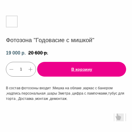
Фотозона "Годовасие с мишкой"
19 000
р.
20 600
р.
В корзину
В состав фотозоны входит :Мишка на облаке ,каркас с банером
,надпись персональная ,шары 3метра ,цифра с лампочками,тубус для
торта , Доставка ,монтаж ,демонтаж.