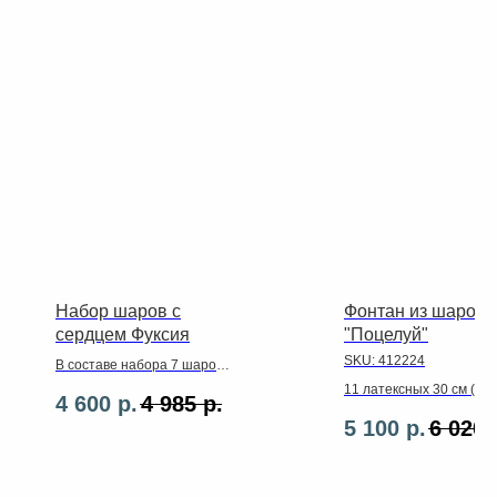
Набор шаров с
Фонтан из шаров
сердцем Фуксия
"Поцелуй"
SKU:
412224
В составе набора 7 шаров
латекс ,2 фольгированных
11 латексных 30 см (4
4 600
р.
4 985
р.
сердца ,сердце гигант
розовых пастель, 3 фук
5 100
р.
6 020
,надпись ,ленты,грузики
4 красно-белых агата),
прозрачный 56 см с ва
надписью, фигура Губы 
2 кисточках тассел