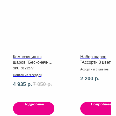
Композиция из
Набор шаров
шаров "Бесконечная
"Ассорти 3 цвета"
любовь"
SKU:
3122277
Ассорти и 3 цветов
В составе набора:
Фонтан из 9 сердец
2 200
р.
✔ 10 латексных шаров
фольгированных. Большой
4 935
р.
7 050
р.
✔2 звездочки
шар 70 см с надписью и
Цвета шариков и фигур
конфетти.
можно изменить на ваш
вкус ?
Бережно доставим ваш
Подробнее
Подробнее
заказ с 8 до 19ч!