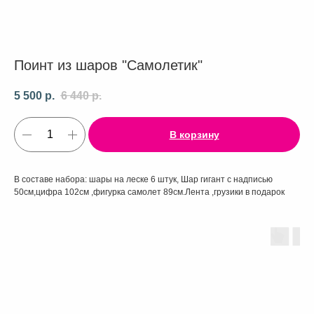
Поинт из шаров "Самолетик"
5 500
р.
6 440
р.
В корзину
В составе набора: шары на леске 6 штук, Шар гигант с надписью
50см,цифра 102см ,фигурка самолет 89см.Лента ,грузики в подарок