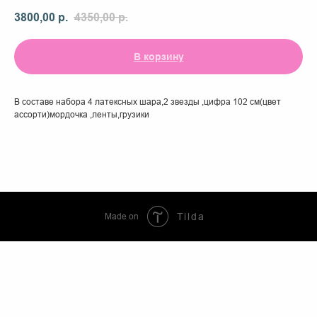
3800,00
р.
4350,00
р.
В корзину
В составе набора 4 латексных шара,2 звезды ,цифра 102 см(цвет
ассорти)мордочка ,ленты,грузики
Made on
Tilda