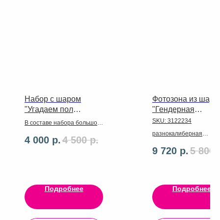
Набор с шаром
Фотозона из шаро
"Угадаем пол
"Гендерная
малыша"!
вечеринка"
SKU:
3122234
В составе набора большой
шар 70см (С Вашей
разнокалиберная
4 000
р.
4 500
р.
надписью) 10 шаров
гирлянда, 2 фонтана,
9 720
р.
5 800
латекс.
черный 80 см, шары в
кубиках
Подробнее
Подробнее