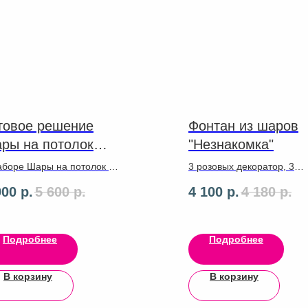
товое решение
Фонтан из шаров
ры на потолок
"Незнакомка"
штук
аборе Шары на потолок 20
3 розовых декоратор, 3
к с лентами
пастель голубых, 3 белых
900
р.
5 600
р.
4 100
р.
4 180
р.
анспортировочным
пастель, 3 прозрачных с
етом
мелким конфетти фуксия,
фольгированных сердца
фуксия, серебряная звезд
Подробнее
Подробнее
сердце 46 см, мятная зве
46 см металлик, гирлянда
В корзину
В корзину