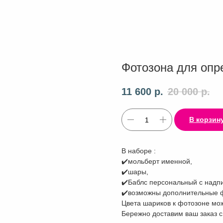
Фотозона для опр
11 600
р.
20 000
р.
В корзин
В наборе :
✔️мольберт именной,
✔️шары,
✔️Баблс персональный с надп
✔️возможны дополнительные 
Цвета шариков к фотозоне мож
Бережно доставим ваш заказ с 