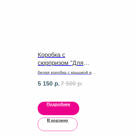
Коробка с
сюрпризом "Для
тебя..."
белая коробка с крышкой и
надписью. Светящийся шар с
5 150
р.
7 500
р.
3D эффектом и наклейкой.
 2
а и
Подробнее
зда
В корзину