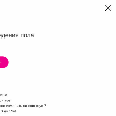
едения пола
у
исью
фигуры.
но изменить на ваш вкус ?
8 до 19ч!