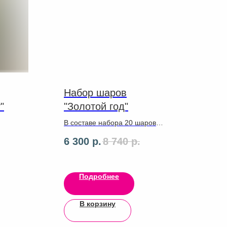
Набор шаров
"
"Золотой год"
В составе набора 20 шаров
латекс ,сердце 86см ,ленты
6 300
р.
8 740
р.
м в
,грузики ,можно добавить
с
прозрачную сферу за 2500
ч".
фера
Подробнее
В корзину