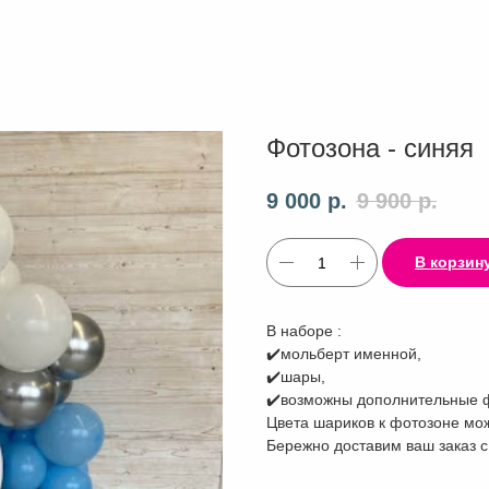
Фотозона - синяя
9 000
р.
9 900
р.
В корзин
В наборе :
✔️мольберт именной,
✔️шары,
✔️возможны дополнительные 
Цвета шариков к фотозоне мож
Бережно доставим ваш заказ с 