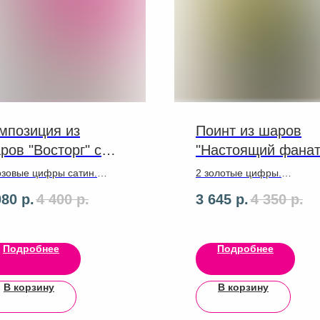
мпозиция из
Поинт из шаров
ров "Восторг" с
"Настоящий фанат
фрой
озовые цифры сатин.
2 золотые цифры.
тан: 3 белых пастель, 3
Разнокалиберная с
080
р.
4 400
р.
3 645
р.
4 350
р.
зрачных с мелким
латексными пастель и хро
отым конфетти "стружка",
основании. 2 круга 46 см 
озовое сердце 46 см.
рисунком "Футбольный мя
Голубая звезда 46 см. С
Подробнее
Подробнее
3D Синий 51 см.
В корзину
В корзину