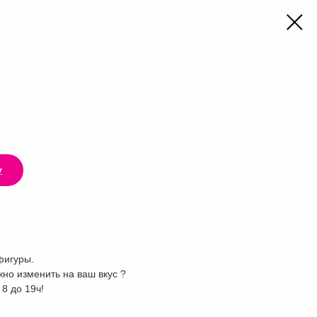
у
фигуры.
но изменить на ваш вкус ?
8 до 19ч!