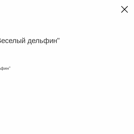
Веселый дельфин"
ьфин"