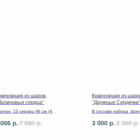
омпозиция из шаров
Композиция из шар
Малиновые сердца"
"Дружные Сердечки
нтан: 13 сердец 46 см (4
В составе набора :фон
зовых, 4 оранжевых, 5
фольгированных шара 
 006
р.
7 080
р.
3 000
р.
3 300
р.
ксия), бантик. 2 цифры
бежевых, 2 молочных,
ксия.
бежевая(102см).,лент
,грузики.