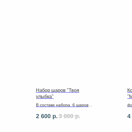
Набор шаров "Твоя
К
улыбка"
"
В составе набора :6 шаров
фо
латекс ,фигурка капибары
ро
2 600
р.
3 000
р.
4
,ленты ,грузики .
фу
фу