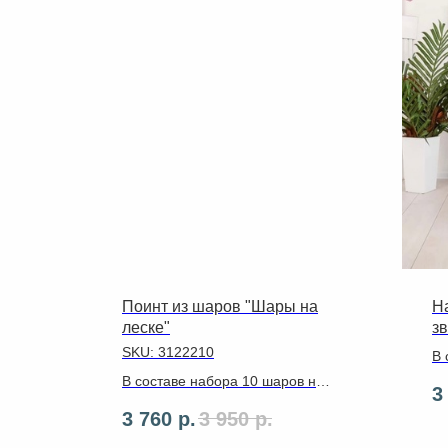
Поинт из шаров "Шары на
Н
леске"
з
SKU:
3122210
В 
✔ 
В составе набора 10 шаров на
3
из
цепочке , цифра 102
3 760
р.
3 950
р.
см,ленты,грузики
✔ 