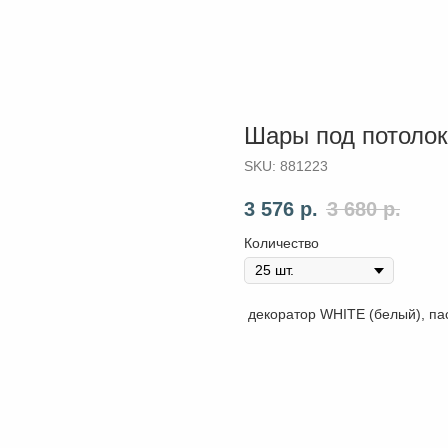
Шары под потолок
SKU:
881223
3 576
р.
3 680
р.
Количество
декоратор WHITE (белый), пас