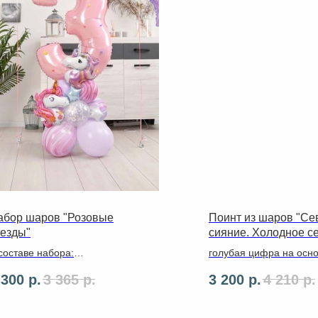
абор шаров "Розовые
Поинт из шаров "Се
везды"
сияние. Холодное с
составе набора:
голубая цифра на осно
цифра стойка с подставкой
декором из шдм, 3D с
 300
р.
3 365
р.
3 200
р.
4 210
р.
 шаров
надписью, фигура Эльз
набор из 5 гелиевых