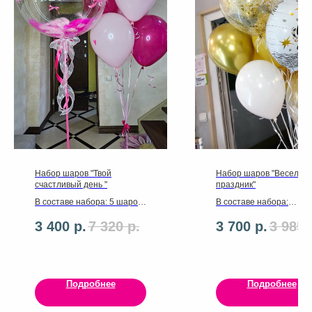
Набор шаров "Твой
Набор шаров "Веселый
счастливый день "
праздник"
В составе набора: 5 шаров
В составе набора:
латекс 30см, баблс 60 см с
✔ Киска
3 400
р.
7 320
р.
3 700
р.
3 985
перьями.,надпись на шаре
✔ 1 фольгированный ш
,ленты ,грузик.
✔ 11 латексных шаров
Подробнее
Подробнее