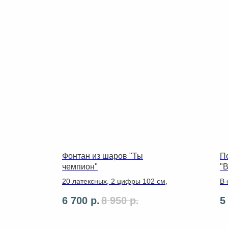
Фонтан из шаров "Ты
П
чемпион"
"
20 латексных, 2 цифры 102 см,
В 
по
6 700
р.
8 950
р.
5
80