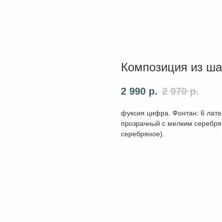
Композиция из ша
2 990
р.
2 970
р.
фуксия цифра. Фонтан: 6 латек
прозрачный с мелким серебрян
серебряное).