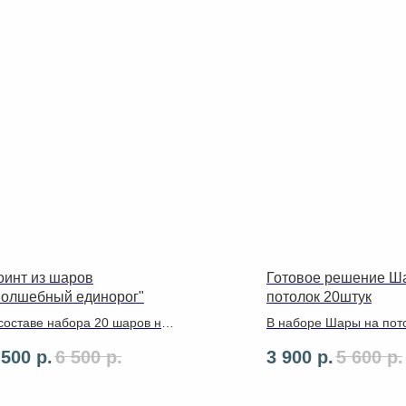
оинт из шаров
Готовое решение Ш
Волшебный единорог"
потолок 20штук
составе набора 20 шаров на
В наборе Шары на пот
толок с дождиков ,единорог
штук с лентами
 500
р.
6 500
р.
3 900
р.
5 600
р.
 см..
,транспортировочным 