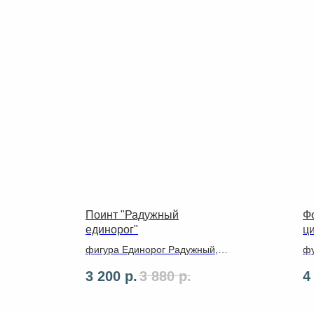
Поинт "Радужный
Ф
единорог"
ц
фигура Единорог Радужный,
фу
основание из латексных шаров
ла
3 200
р.
3 880
р.
4
го
10
2 