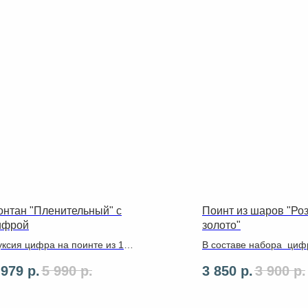
онтан "Пленительный" с
Поинт из шаров "Ро
ифрой
золото"
ксия цифра на поинте из 12
В составе набора циф
тексных (8 фуксия в белый
латексных шаров. Груз
 979
р.
5 990
р.
3 850
р.
3 900
р.
рошек и 4 белых). Фонтан из
,ленты ,2 фольгирова
 латексных 30 см (2 розовых,
фигуры
белых, 2 фуксия, 4