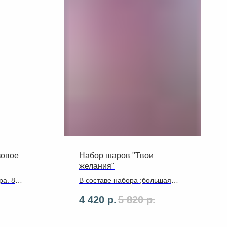
зовое
Набор шаров "Твои
желания"
ра. 8
В составе набора ;большая
ики
звезда 86см ,4 шара латекс ,3
4 420
р.
5 820
р.
нные
фольгированных шара ,ленты
,грузик ,надпись на Ваш выбор