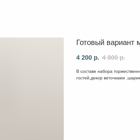
Готовый вариант 
4 200
р.
4 800
р.
В составе набора торжествен
гостей,декор веточками ,шарик