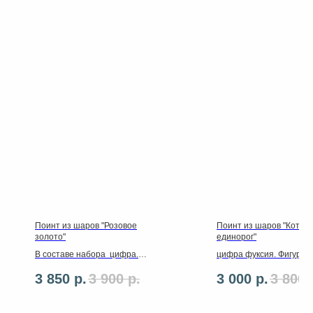
Поинт из шаров "Розовое
Поинт из шаров "Котен
золото"
единорог"
В составе набора цифра. 8
цифра фуксия. Фигура
латексных шаров. Грузики
Котенок Единорог розо
3 850
р.
3 900
р.
3 000
р.
3 800
,ленты ,2 фольгированные
Разнокаллиберная в
фигуры
основании.