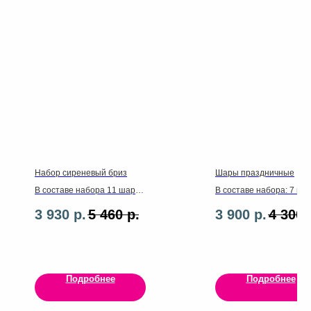
Набор сиреневый бриз
Шары праздничные
В составе набора 11 шаров
В составе набора: 7 ша
латекс ,бантики ,цифра
латекс ,цифра,чебураш
3 930
р.
5 460
р.
3 900
р.
4 300
102см ,ленты ,грузики
звезда,надпись ,ленты.
Подробнее
Подробнее