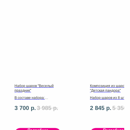
Набор шаров "Веселый
Композиция из шаров
праздник"
"Детская пандора"
В составе набора:
Набор шаров из 8 штук,
✔ Киска
фигурка героя,можно
3 700
р.
3 985
р.
2 845
р.
5 350
✔ 1 фольгированный шар
добавить круг за 450р.
✔ 11 латексных шаров