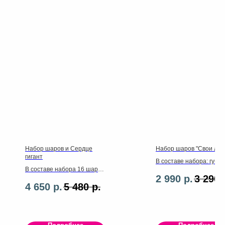
Набор шаров и Сердце
Набор шаров "Свои люд
гигант
В составе набора: губы
В составе набора 16 шаров
58см,сердце 3,латексны
2 990
р.
3 290
латекс и сердце гигант 86
штуки.ленты грузики
4 650
р.
5 480
р.
см ,грузики,ленты