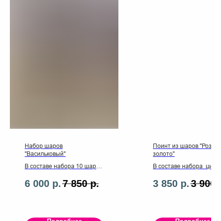
Набор шаров
Поинт из шаров "Розов
"Васильковый"
золото"
В составе набора 10 шаров
В составе набора цифр
латекс ,сердечко 30
латексных шаров. Грузи
6 000
р.
7 850
р.
3 850
р.
3 900
см,цифры 2 штуки ,шар с
,ленты ,2 фольгирован
надписью 60 см.,ленты
фигуры
,грузики