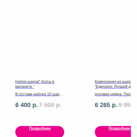
Набор шаров" Агаты в
Композиция из шаров
малахите "
"Единорог. Лучший день
В составе набора 16 шаров
розовая цифра. Первы
латекс ,баблс с перьями
фонтан: 8 латексных 30
6 400
р.
7 500
р.
6 265
р.
8 950
50см ,3 фольгированные
(3 розовых с рисунком
звезды, ленты ,грузики
"Самый лучший день", 3
белых с золотым
сердечком, 2 прозрачны
мелким серебряным
Подробнее
Подробнее
конфетти), 1 розовое