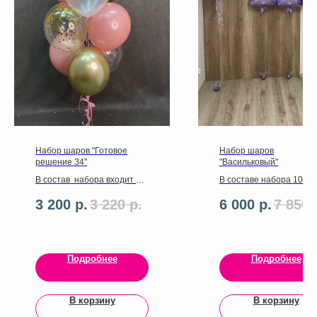
Набор шаров "Готовое
Набор шаров
решение 34"
"Васильковый"
В состав набора входит 9
В составе набора 10 ш
шаров латекс,звезда
латекс ,сердечко 30
3 200
р.
3 220
р.
6 000
р.
7 850
фольгированная,ленты,гру
см,цифры 2 штуки ,шар 
зики
надписью 60 см.,ленты
,грузики
Подробнее
Подробнее
В корзину
В корзину