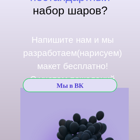
набор шаров?
Напишите нам и мы
разработаем(нарисуем)
макет бесплатно!
С учетом пожеланий
Мы в ВК